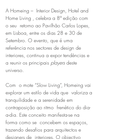
A Homeing –  Interior Design, Hotel and 
Home Living , celebra a 8ª edição com 
o seu  retorno ao Pavilhão Carlos Lopes, 
em Lisboa, entre os dias 28 e 30 de  
Setembro. O evento, que é uma 
referência nos sectores de design de  
interiores, continua a expor tendências e 
a reunir os principais
 players
 deste 
universo.
Com  o mote “Slow Living”, Homeing vai 
explorar um estilo de vida que  valoriza a 
tranquilidade e a serenidade em 
contraposição ao ritmo  frenético do dia-
a-dia. Este conceito manifesta-se na 
forma como se  concebem os espaços, 
trazendo desafios para arquitectos e 
designers de  interiores. O objectivo 