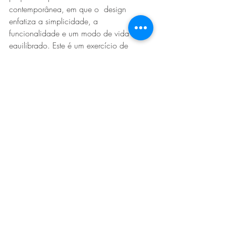
contemporânea, em que o  design 
enfatiza a simplicidade, a 
funcionalidade e um modo de vida  
equilibrado. Este é um exercício de 
inspiração, aplicando o mote do  evento 
à arquitectura e design de interiores, com 
utilização de marcas  maioritariamente 
portuguesas e de conceito que se 
integram no tema”,  explica a arquitecta.
Por Construir
https://www.construir.pt/2023/09/22/
homeing-lisboa-volta-a-receber-evento-
dedicado-ao-design-de-interiores-e-
arquitectura
setembro 2023
Notícias
Media