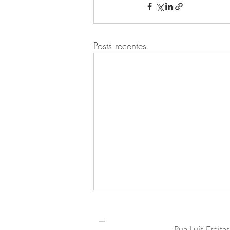
Posts recentes
_
Rua Luís Freita