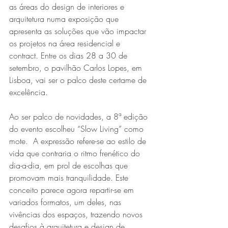
as áreas do design de interiores e 
arquitetura numa exposição que 
apresenta as soluções que vão impactar 
os projetos na área residencial e 
contract. Entre os dias 28 a 30 de 
setembro, o pavilhão Carlos Lopes, em 
Lisboa, vai ser o palco deste certame de 
excelência.
Ao ser palco de novidades, a 8ª edição 
do evento escolheu “Slow Living” como 
mote.  A expressão refere-se ao estilo de 
vida que contraria o ritmo frenético do 
dia-a-dia, em prol de escolhas que 
promovam mais tranquilidade. Este 
conceito parece agora repartir-se em 
variados formatos, um deles, nas 
vivências dos espaços, trazendo novos 
desafios à arquitetura e design de 