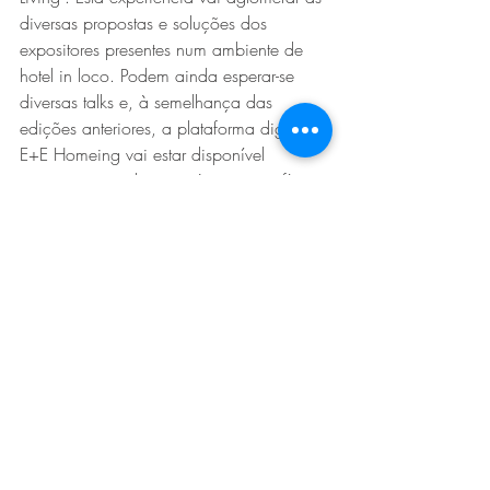
diversas propostas e soluções dos 
expositores presentes num ambiente de 
hotel in loco. Podem ainda esperar-se 
diversas talks e, à semelhança das 
edições anteriores, a plataforma digital 
E+E Homeing vai estar disponível 
enquanto complemento à presença física 
no evento e ferramenta de trabalho para 
todos os profissionais do setor. 
comunicado de imprensa, maio 2023
Por  Exponor
https://homeing.exponor.pt/comunicado
s/comunicado-2023/