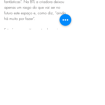
fantásticas”. Na BTL a criadora deixou 
apenas um rasgo do que vai ser no 
futuro este espaço e, como diz, “ainda 
há muito por fazer”.
Esta área expositiva pretende, assim, 
sensibilizar os players do sector do 
Turismo para a excelência dos produtos 
portugueses, para a importância do 
processo criativo e para a contratação 
de profissionais no tratamento dos 
interiores dos vários tecidos turísticos 
existentes e emergentes no mercado 
português e internacional, quer sejam 
hotéis, hostels, aldeamentos, turismo de 
habitação, turismo em espaço rural, etc.
A BTL é, assim, o palco escolhido para a 
realização de um trabalho criativo de 