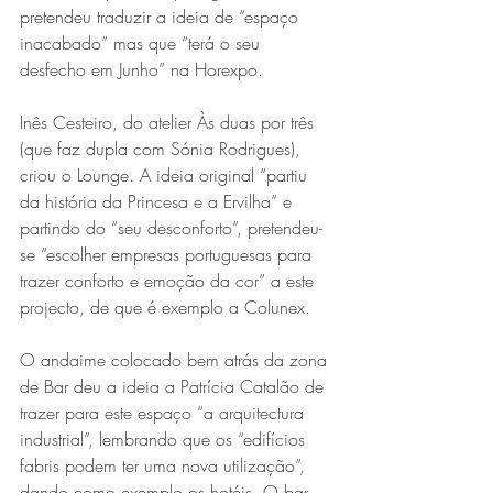
pretendeu traduzir a ideia de “espaço 
inacabado” mas que “terá o seu 
desfecho em Junho” na Horexpo.
Inês Cesteiro, do atelier Às duas por três 
(que faz dupla com Sónia Rodrigues), 
criou o Lounge. A ideia original “partiu 
da história da Princesa e a Ervilha” e 
partindo do “seu desconforto”, pretendeu-
se “escolher empresas portuguesas para 
trazer conforto e emoção da cor” a este 
projecto, de que é exemplo a Colunex.
O andaime colocado bem atrás da zona 
de Bar deu a ideia a Patrícia Catalão de 
trazer para este espaço “a arquitectura 
industrial”, lembrando que os “edifícios 
fabris podem ter uma nova utilização”, 
dando como exemplo os hotéis. O bar 