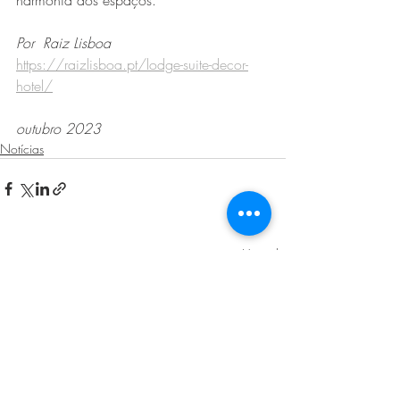
harmonia dos espaços.
Por  Raiz Lisboa
https://raizlisboa.pt/lodge-suite-decor-
hotel/
outubro 2023
Notícias
Posts recentes
Ver tudo