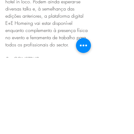
hotel in loco. Podem ainda esperar-se 
diversas talks e, à semelhança das 
edições anteriores, a plataforma digital 
E+E Homeing vai estar disponível 
enquanto complemento à presença física 
no evento e ferramenta de trabalho para 
todos os profissionais do sector.
Por CONSTRUIR
https://www.construir.pt/2023/05/11/
homeing-regressa-em-setembro-para-
apresentar-as-novidades-da-arquitectura-e-
design-de-interiores
maio 2023
Media